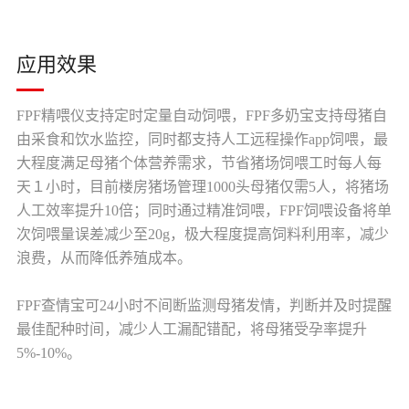
应用效果
FPF精喂仪支持定时定量自动饲喂，FPF多奶宝支持母猪自
由采食和饮水监控，同时都支持人工远程操作app饲喂，最
大程度满足母猪个体营养需求，节省猪场饲喂工时每人每
天１小时，目前楼房猪场管理1000头母猪仅需5人，将猪场
人工效率提升10倍；同时通过精准饲喂，FPF饲喂设备将单
次饲喂量误差减少至20g，极大程度提高饲料利用率，减少
浪费，从而降低养殖成本。
FPF查情宝可24小时不间断监测母猪发情，判断并及时提醒
最佳配种时间，减少人工漏配错配，将母猪受孕率提升
5%-10%。